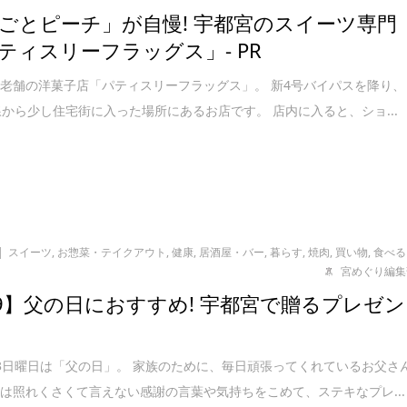
ごとピーチ」が自慢! 宇都宮のスイーツ専門
ティスリーフラッグス」- PR
老舗の洋菓子店「パティスリーフラッグス」。 新4号バイパスを降り、
線から少し住宅街に入った場所にあるお店です。 店内に入ると、ショ...
スイーツ
,
お惣菜・テイクアウト
,
健康
,
居酒屋・バー
,
暮らす
,
焼肉
,
買い物
,
食べる
宮めぐり編集
19】父の日におすすめ! 宇都宮で贈るプレゼン
3日曜日は「父の日」。 家族のために、毎日頑張ってくれているお父さ
は照れくさくて言えない感謝の言葉や気持ちをこめて、ステキなプレ...