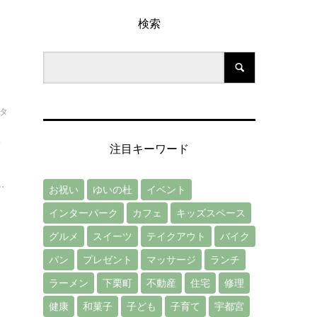
検索
タ
R
注目キーワード
い
.
お祝い
ゆいの杜
イベント
インターパーク
カフェ
キッズスペース
グルメ
スイーツ
テイクアウト
バイク
パン
プレゼント
マッサージ
ランチ
ラーメン
下栗町
不動産
住宅
修理
健康
和菓子
子ども
子育て
宇都宮