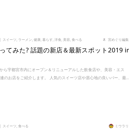
スイーツ
,
ラーメン
,
健康
,
暮らす
,
洋食
,
美容
,
食べる
宮めぐり編集
ってみた? 話題の新店＆最新スポット2019 i
8月から宇都宮市内にオープン＆リニューアルした飲食店や、美容・エス
連のお店をご紹介します。 人気のスイーツ店や居心地の良いバー、最..
スイーツ
,
食べる
ミウラリ