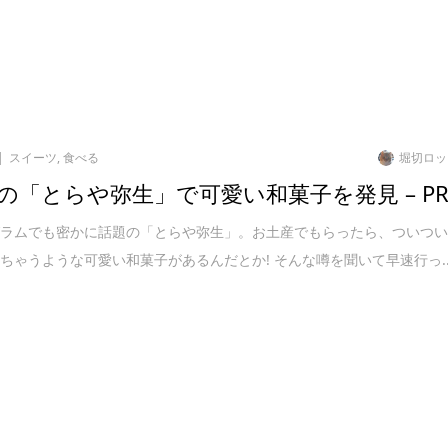
スイーツ
,
食べる
堀切ロッ
の「とらや弥生」で可愛い和菓子を発見 – P
グラムでも密かに話題の「とらや弥生」。お土産でもらったら、ついつ
ちゃうような可愛い和菓子があるんだとか! そんな噂を聞いて早速行っ..