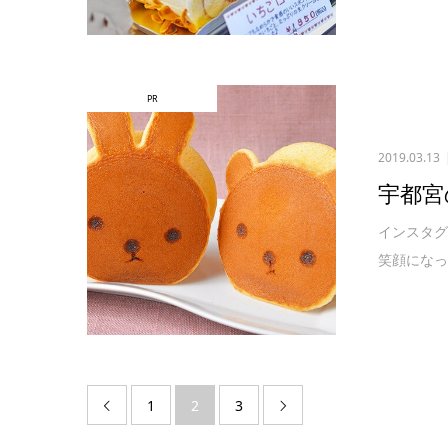
PR
2019.03.13
宇都宮
インスタ
笑顔になっ
1
2
3

