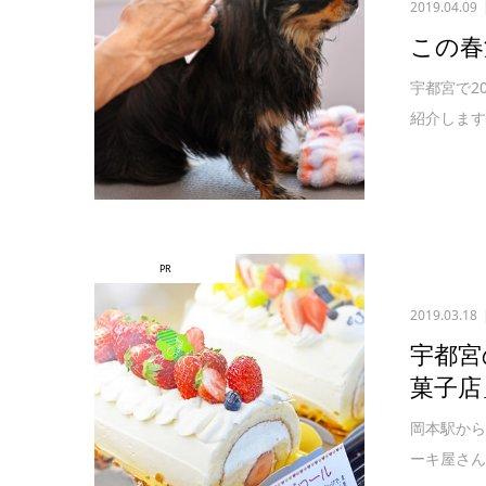
2019.04.09
この春
宇都宮で2
紹介します
PR
2019.03.18
宇都宮
菓子店」
岡本駅から
ーキ屋さん