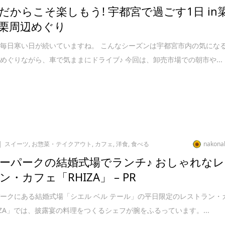
だからこそ楽しもう! 宇都宮で過ごす1日 in
栗周辺めぐり
毎日寒い日が続いていますね。 こんなシーズンは宇都宮市内の気にな
めぐりながら、車で気ままにドライブ♪ 今回は、卸売市場での朝市や...
スイーツ
,
お惣菜・テイクアウト
,
カフェ
,
洋食
,
食べる
nakona
ーパークの結婚式場でランチ♪ おしゃれなレ
・カフェ「RHIZA」 – PR
ークにある結婚式場「シエル ベル テール」の平日限定のレストラン・
IZA」では、披露宴の料理をつくるシェフが腕をふるっています。...