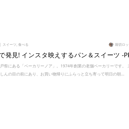
スイーツ
,
食べる
堀切ロッ
で発見! インスタ映えするパン＆スイーツ -P
戸祭にある「ベーカリーノア」。1974年創業の老舗ベーカリーです。 
しんの目の前にあり、お買い物帰りにふらっと立ち寄って明日の朝...