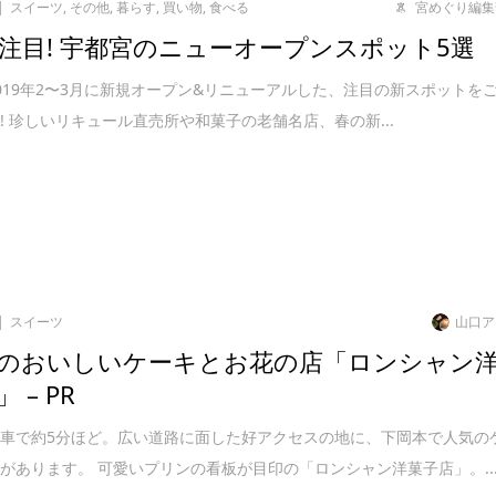
スイーツ
,
その他
,
暮らす
,
買い物
,
食べる
宮めぐり編集
注目! 宇都宮のニューオープンスポット5選
019年2〜3月に新規オープン&リニューアルした、注目の新スポットを
! 珍しいリキュール直売所や和菓子の老舗名店、春の新...
スイーツ
山口ア
のおいしいケーキとお花の店「ロンシャン
 – PR
車で約5分ほど。広い道路に面した好アクセスの地に、下岡本で人気の
があります。 可愛いプリンの看板が目印の「ロンシャン洋菓子店」。..