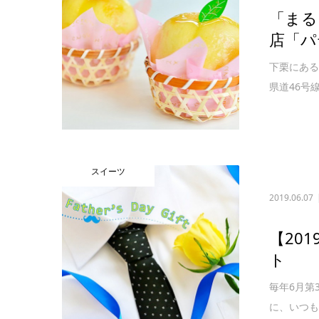
「まる
店「パ
下栗にある
県道46号
スイーツ
2019.06.07
【20
ト
毎年6月第
に、いつも