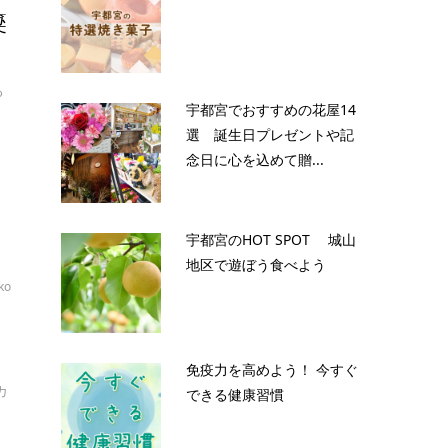
簗
る
宇都宮でおすすめの花屋14
選 誕生日プレゼントや記
念日に心を込めて贈...
宇都宮のHOT SPOT 城山
地区で遊ぼう食べよう
ko
免疫力を高めよう！ 今すぐ
カ
できる健康習慣