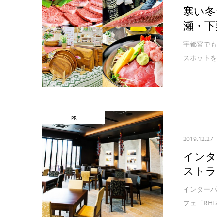
寒い冬
瀬・下
宇都宮でも
スポットを
PR
2019.12.27
インタ
ストラン
インターパ
フェ「RH