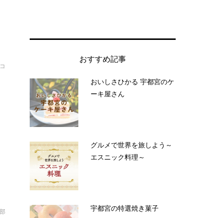
おすすめ記事
コ
カ
おいしさひかる 宇都宮のケ
ーキ屋さん
ピ
グルメで世界を旅しよう～
エスニック料理～
宇都宮の特選焼き菓子
部