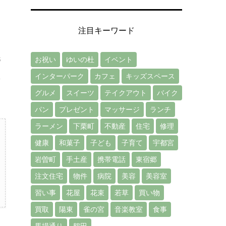
注目キーワード
洗
お祝い
ゆいの杜
イベント
限
インターパーク
カフェ
キッズスペース
グルメ
スイーツ
テイクアウト
バイク
パン
プレゼント
マッサージ
ランチ
ラーメン
下栗町
不動産
住宅
修理
健康
和菓子
子ども
子育て
宇都宮
岩曽町
手土産
携帯電話
東宿郷
注文住宅
物件
病院
美容
美容室
習い事
花屋
花束
若草
買い物
買取
陽東
雀の宮
音楽教室
食事
馬場通り
鶴田