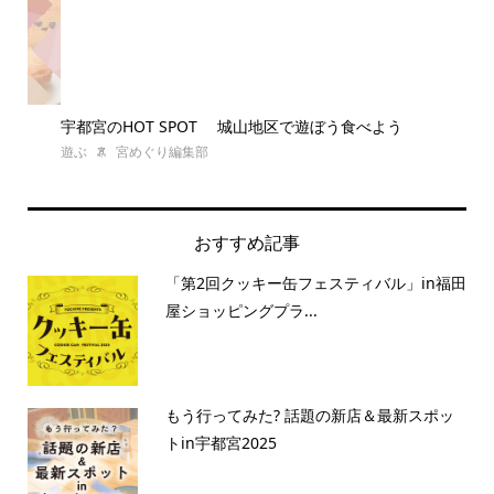
宇都宮のHOT SPOT 城山地区で遊ぼう食べよう
毎
遊ぶ
宮めぐり編集部
スポ
おすすめ記事
「第2回クッキー缶フェスティバル」in福田
屋ショッピングプラ...
もう行ってみた? 話題の新店＆最新スポッ
トin宇都宮2025