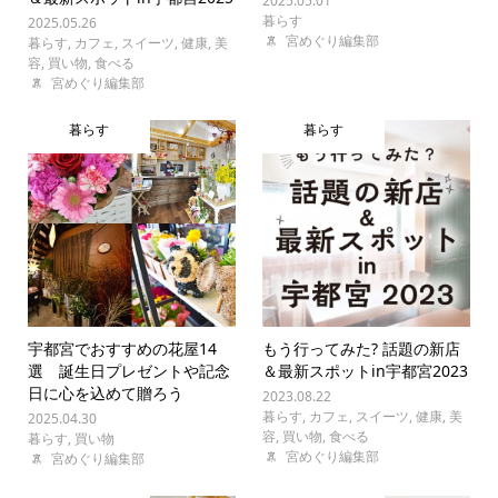
2025.05.01
暮らす
2025.05.26
宮めぐり編集部
暮らす
,
カフェ
,
スイーツ
,
健康
,
美
容
,
買い物
,
食べる
宮めぐり編集部
暮らす
暮らす
宇都宮でおすすめの花屋14
もう行ってみた? 話題の新店
選 誕生日プレゼントや記念
＆最新スポットin宇都宮2023
日に心を込めて贈ろう
2023.08.22
暮らす
,
カフェ
,
スイーツ
,
健康
,
美
2025.04.30
容
,
買い物
,
食べる
暮らす
,
買い物
宮めぐり編集部
宮めぐり編集部