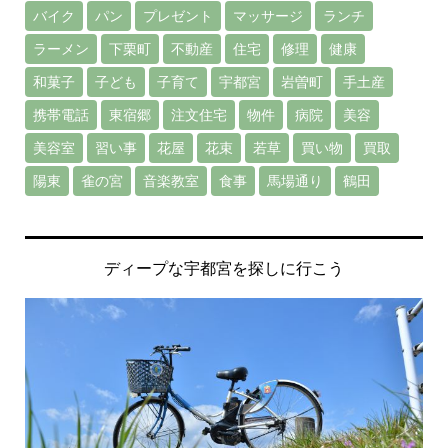
バイク
パン
プレゼント
マッサージ
ランチ
ラーメン
下栗町
不動産
住宅
修理
健康
和菓子
子ども
子育て
宇都宮
岩曽町
手土産
携帯電話
東宿郷
注文住宅
物件
病院
美容
美容室
習い事
花屋
花束
若草
買い物
買取
陽東
雀の宮
音楽教室
食事
馬場通り
鶴田
ディープな宇都宮を探しに行こう