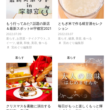
もう行ってみた? 話題の新店
とちぎ米で作る糀甘酒セレク
＆最新スポットin宇都宮2021
ション
2022.07.09
2022.03.07
暮らす
,
お惣菜・テイクアウト
,
ス
暮らす
,
健康
,
美容
,
食べる
イーツ
,
健康
,
和食
,
美容
,
食べる
宮めぐり編集部
宮めぐり編集部
暮らす
暮らす
クリスマスを素敵に演出する
毎日がもっと楽しくもっと輝