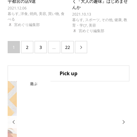
宇都宮の店9選
く『大人の趣味』はじめませ
んか
2021.12.06
暮らす
,
洋食
,
焼肉
,
美容
,
買い物
,
食
2021.10.13
べる
暮らす
,
スポーツ
,
その他
,
健康
,
教
宮めぐり編集部
育・学び
,
美容
宮めぐり編集部
1
2
3
…
22

Pick up
遊ぶ

