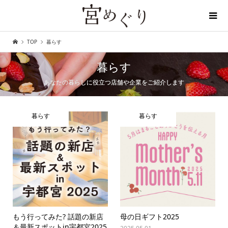
TOP
暮らす
ディープな宇都宮を探しに行こう
暮らす
あなたの暮らしに役立つ店舗や企業をご紹介します
暮らす
暮らす
もう行ってみた? 話題の新店
母の日ギフト2025
＆最新スポットin宇都宮2025