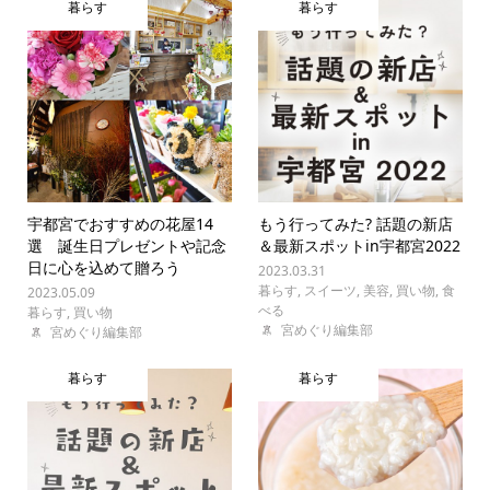
暮らす
暮らす
宇都宮でおすすめの花屋14
もう行ってみた? 話題の新店
選 誕生日プレゼントや記念
＆最新スポットin宇都宮2022
日に心を込めて贈ろう
2023.03.31
暮らす
,
スイーツ
,
美容
,
買い物
,
食
2023.05.09
べる
暮らす
,
買い物
宮めぐり編集部
宮めぐり編集部
暮らす
暮らす