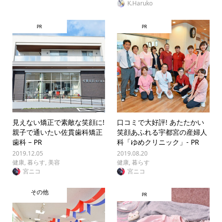
K.Haruko
PR
PR
見えない矯正で素敵な笑顔に!
口コミで大好評! あたたかい
親子で通いたい佐貫歯科矯正
笑顔あふれる宇都宮の産婦人
歯科 – PR
科「ゆめクリニック」- PR
2019.12.05
2019.08.20
健康
,
暮らす
,
美容
健康
,
暮らす
宮ニコ
宮ニコ
その他
PR