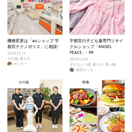
機種変更は「auショップ 宇
宇都宮の子ども服専門リサイ
都宮テクノポリス」に相談!
クルショップ「ANGEL
PEACE」- PR
2018.12.11
その他
,
暮らす
2018.12.03
ポッター
子どもと一緒
,
暮らす
,
買い物
堀切ロッタ
その他
和食