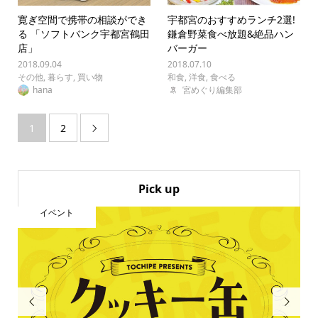
寛ぎ空間で携帯の相談ができ
宇都宮のおすすめランチ2選!
る 「ソフトバンク宇都宮鶴田
鎌倉野菜食べ放題&絶品ハン
店」
バーガー
2018.09.04
2018.07.10
その他
,
暮らす
,
買い物
和食
,
洋食
,
食べる
hana
宮めぐり編集部
1
2

Pick up
イベント

