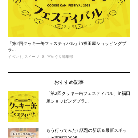
んか
「第2回クッキー缶フェスティバル」in福田屋ショッピングプ
グ
ラ...
食べ
イベント
,
スイーツ
宮めぐり編集部
おすすめ記事
「第2回クッキー缶フェスティバル」in福田
屋ショッピングプラ...
もう行ってみた? 話題の新店＆最新スポッ
トin宇都宮2025