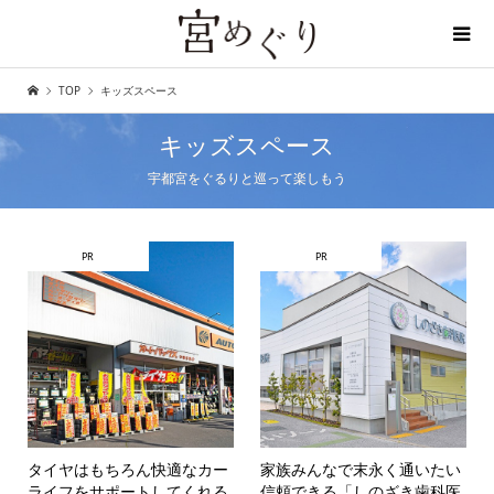
TOP
キッズスペース
ディープな宇都宮を探しに行こう
キッズスペース
宇都宮をぐるりと巡って楽しもう
PR
PR
タイヤはもちろん快適なカー
家族みんなで末永く通いたい
ライフをサポートしてくれる
信頼できる「しのざき歯科医