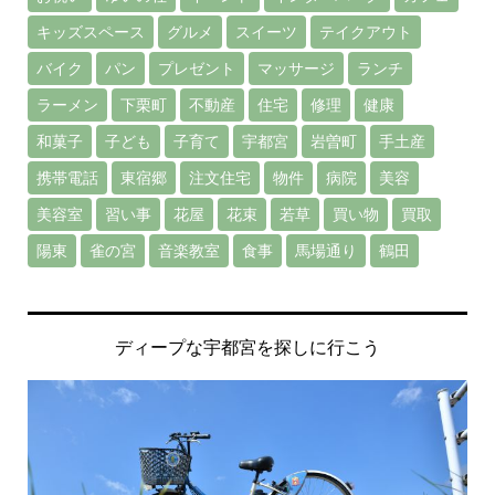
キッズスペース
グルメ
スイーツ
テイクアウト
バイク
パン
プレゼント
マッサージ
ランチ
ラーメン
下栗町
不動産
住宅
修理
健康
和菓子
子ども
子育て
宇都宮
岩曽町
手土産
携帯電話
東宿郷
注文住宅
物件
病院
美容
美容室
習い事
花屋
花束
若草
買い物
買取
陽東
雀の宮
音楽教室
食事
馬場通り
鶴田
ディープな宇都宮を探しに行こう