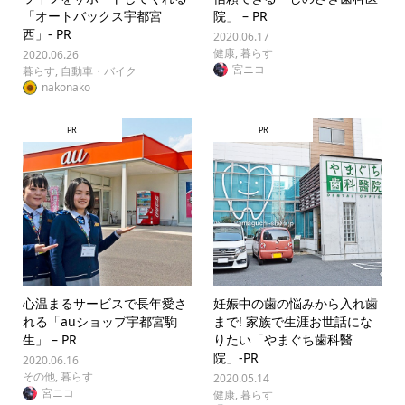
「オートバックス宇都宮
院」 – PR
西」- PR
2020.06.17
健康
,
暮らす
2020.06.26
宮ニコ
暮らす
,
自動車・バイク
nakonako
PR
PR
心温まるサービスで長年愛さ
妊娠中の歯の悩みから入れ歯
れる「auショップ宇都宮駒
まで! 家族で生涯お世話にな
生」 – PR
りたい「やまぐち歯科醫
院」-PR
2020.06.16
その他
,
暮らす
2020.05.14
宮ニコ
健康
,
暮らす