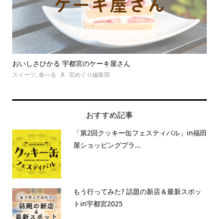
プ
おいしさひかる 宇都宮のケーキ屋さん
グ
スイーツ
,
食べる
宮めぐり編集部
食べ
おすすめ記事
「第2回クッキー缶フェスティバル」in福田
屋ショッピングプラ...
もう行ってみた? 話題の新店＆最新スポッ
トin宇都宮2025