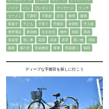
バイク
パン
プレゼント
マッサージ
ランチ
ラーメン
下栗町
不動産
住宅
修理
健康
和菓子
子ども
子育て
宇都宮
岩曽町
手土産
携帯電話
東宿郷
注文住宅
物件
病院
美容
美容室
習い事
花屋
花束
若草
買い物
買取
陽東
雀の宮
音楽教室
食事
馬場通り
鶴田
ディープな宇都宮を探しに行こう