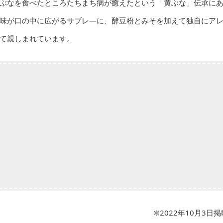
ぶなを食べたところたちまち病が癒えたという「黄ぶな」伝承に
味が口の中に広がるサブレ―に、酵豆粉とみそを加えて独自にア
て親しまれています。
※2022年10月3日掲