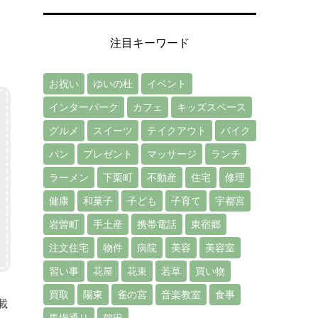
あ
レ
注目キーワード
お祝い
ゆいの杜
イベント
インターパーク
カフェ
キッズスペース
グルメ
スイーツ
テイクアウト
バイク
パン
プレゼント
マッサージ
ランチ
ラーメン
下栗町
不動産
住宅
修理
健康
和菓子
子ども
子育て
宇都宮
岩曽町
手土産
携帯電話
東宿郷
注文住宅
物件
病院
美容
美容室
習い事
花屋
花束
若草
買い物
買取
陽東
雀の宮
音楽教室
食事
載
馬場通り
鶴田