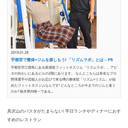
2019.01.28
宇都宮で整体×ジムを楽しもう! 「リズムラボ」とは – PR
宇都宮市江曽島にある新感覚フィットネスジム「リズムラボ」。アピ
タの向かいにあるビルの2階にあります。 なんとこちらは有名なプロ
野球選手や芸能人がお忍びで来る噂の整体院「リズム×リズム」が始
めたフィットネスジムなんです! どんなところが今までのジムと違う
のか? 栃木県内唯一である...
具沢山のパスタがたまらない! 平日ランチやディナーにおす
すめのレストラン