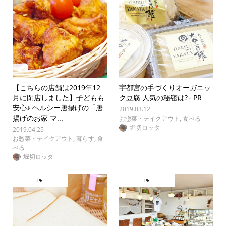
【こちらの店舗は2019年12
宇都宮の手づくりオーガニッ
月に閉店しました】子どもも
ク豆腐 人気の秘密は?– PR
安心♪ ヘルシー唐揚げの「唐
2019.03.12
揚げのお家 マ...
お惣菜・テイクアウト
,
食べる
堀切ロッタ
2019.04.25
お惣菜・テイクアウト
,
暮らす
,
食
べる
堀切ロッタ
PR
PR