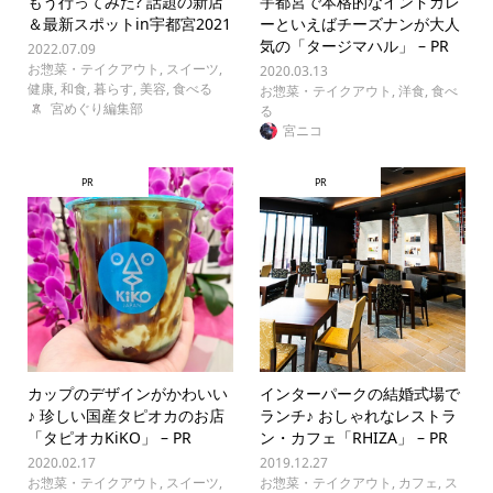
もう行ってみた? 話題の新店
宇都宮で本格的なインドカレ
＆最新スポットin宇都宮2021
ーといえばチーズナンが大人
気の「タージマハル」 – PR
2022.07.09
お惣菜・テイクアウト
,
スイーツ
,
2020.03.13
健康
,
和食
,
暮らす
,
美容
,
食べる
お惣菜・テイクアウト
,
洋食
,
食べ
宮めぐり編集部
る
宮ニコ
PR
PR
カップのデザインがかわいい
インターパークの結婚式場で
♪ 珍しい国産タピオカのお店
ランチ♪ おしゃれなレストラ
「タピオカKiKO」 – PR
ン・カフェ「RHIZA」 – PR
2020.02.17
2019.12.27
お惣菜・テイクアウト
,
スイーツ
,
お惣菜・テイクアウト
,
カフェ
,
ス