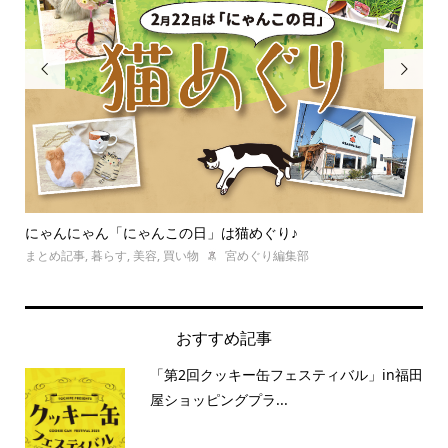


にゃんにゃん「にゃんこの日」は猫めぐり♪
宇
を..
まとめ記事
,
暮らす
,
美容
,
買い物
宮めぐり編集部
暮ら
おすすめ記事
「第2回クッキー缶フェスティバル」in福田
屋ショッピングプラ...