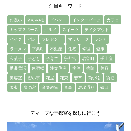
注目キーワード
お祝い
ゆいの杜
イベント
インターパーク
カフェ
キッズスペース
グルメ
スイーツ
テイクアウト
バイク
パン
プレゼント
マッサージ
ランチ
ラーメン
下栗町
不動産
住宅
修理
健康
和菓子
子ども
子育て
宇都宮
岩曽町
手土産
携帯電話
東宿郷
注文住宅
物件
病院
美容
美容室
習い事
花屋
花束
若草
買い物
買取
陽東
雀の宮
音楽教室
食事
馬場通り
鶴田
ディープな宇都宮を探しに行こう