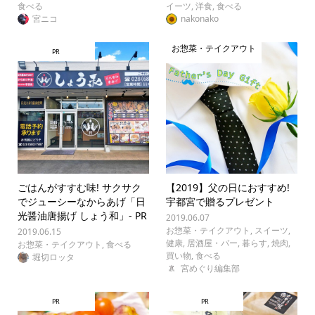
食べる
イーツ
,
洋食
,
食べる
宮ニコ
nakonako
お惣菜・テイクアウト
PR
ごはんがすすむ味! サクサク
【2019】父の日におすすめ!
でジューシーなからあげ「日
宇都宮で贈るプレゼント
光醤油唐揚げ しょう和」- PR
2019.06.07
お惣菜・テイクアウト
,
スイーツ
,
2019.06.15
健康
,
居酒屋・バー
,
暮らす
,
焼肉
,
お惣菜・テイクアウト
,
食べる
買い物
,
食べる
堀切ロッタ
宮めぐり編集部
PR
PR