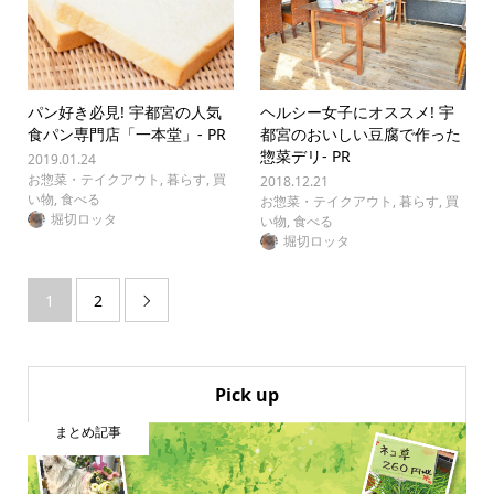
パン好き必見! 宇都宮の人気
ヘルシー女子にオススメ! 宇
食パン専門店「一本堂」- PR
都宮のおいしい豆腐で作った
惣菜デリ- PR
2019.01.24
お惣菜・テイクアウト
,
暮らす
,
買
2018.12.21
い物
,
食べる
お惣菜・テイクアウト
,
暮らす
,
買
堀切ロッタ
い物
,
食べる
堀切ロッタ
1
2

Pick up
まとめ記事