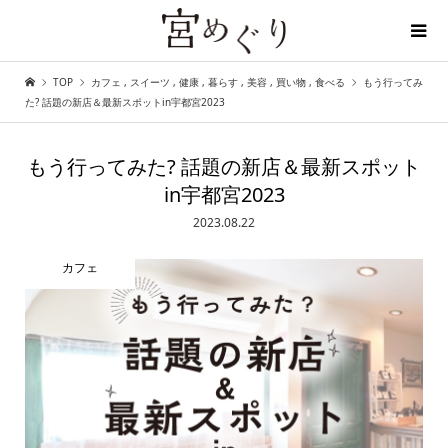
TOP
カフェ
,
スイーツ
,
健康
,
暮らす
,
美容
,
買い物
,
食べる
もう行ってみ
ディープな宇都宮を探しに行こう
た? 話題の新店＆最新スポットin宇都宮2023
もう行ってみた? 話題の新店＆最新スポット
in宇都宮2023
2023.08.22
カフェ