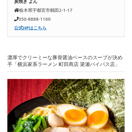
炭焼き よん
栃木県宇都宮市鶴田2-1-17
050-8888-1160
公式HPはこちら
濃厚でクリーミーな豚骨醤油ベースのスープが決め
手「横浜家系ラーメン 町田商店 簗瀬バイパス店」