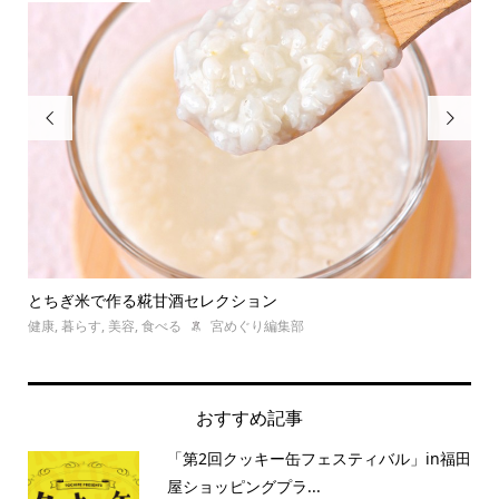


とちぎ米で作る糀甘酒セレクション
グ
健康
,
暮らす
,
美容
,
食べる
宮めぐり編集部
食べ
おすすめ記事
「第2回クッキー缶フェスティバル」in福田
屋ショッピングプラ...