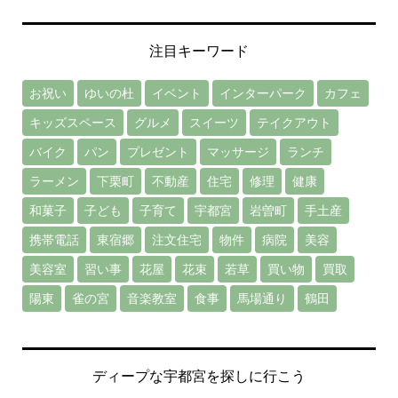
注目キーワード
お祝い
ゆいの杜
イベント
インターパーク
カフェ
キッズスペース
グルメ
スイーツ
テイクアウト
バイク
パン
プレゼント
マッサージ
ランチ
ラーメン
下栗町
不動産
住宅
修理
健康
和菓子
子ども
子育て
宇都宮
岩曽町
手土産
携帯電話
東宿郷
注文住宅
物件
病院
美容
美容室
習い事
花屋
花束
若草
買い物
買取
陽東
雀の宮
音楽教室
食事
馬場通り
鶴田
ディープな宇都宮を探しに行こう